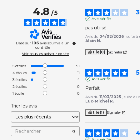
4.8
3
/
5
Avis vérifié
pas utilisé
Avis du
04/02/2026
, suite 
Alain N.
Basé sur
106
avis soumis à un
contrôle
Utile
(0)
Signaler
Voir tous les avis sur ce site
5
étoiles
91
5
4
étoiles
11
Avis vérifié
3
étoiles
4
2
étoiles
0
Parfait
1
étoile
0
Avis du
11/03/2025
, suite à 
Luc-Michel R.
Trier les avis
Utile
(1)
Signaler
Avis vérifié