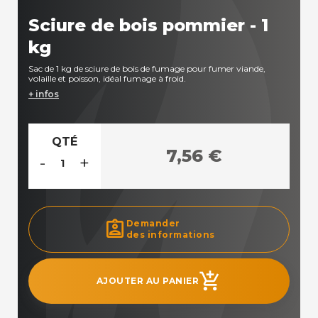
Sciure de bois pommier - 1
kg
Sac de 1 kg de sciure de bois de fumage pour fumer viande,
volaille et poisson, idéal fumage à froid.
+ infos
QTÉ
7,56 €
-
+
assignment_ind
Demander
des informations
add_shopping_cart
AJOUTER AU PANIER