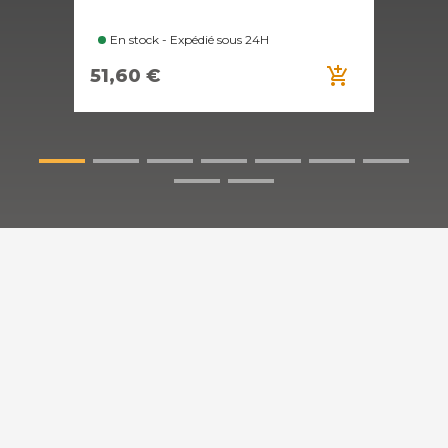
En stock - Expédié sous 24H
E
add_shopping_cart
51,60 €
6,