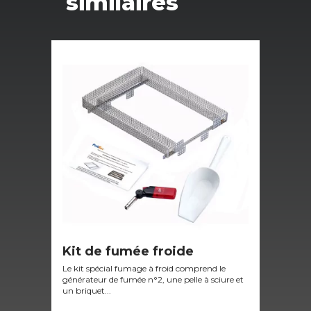
similaires
Kit de fumée froide
Co
kg
Le kit spécial fumage à froid comprend le
générateur de fumée n°2, une pelle à sciure et
Sac 
un briquet...
fume
fuma