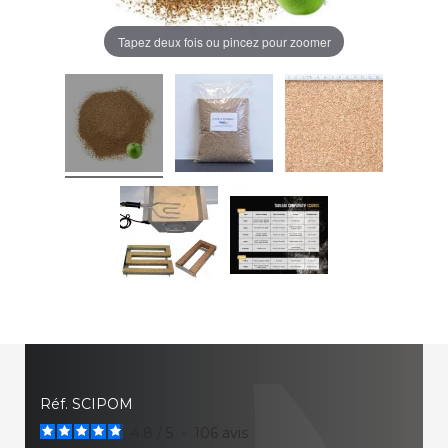
Tapez deux fois ou pincez pour zoomer
Réf.
SCIPOM
4.8
/
5
-
106
avis