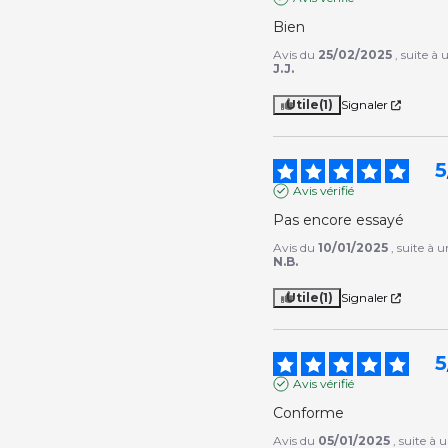
Bien
Avis du
25/02/2025
, suite à
J.J.
Utile
(1)
Signaler
5
Avis vérifié
Pas encore essayé
Avis du
10/01/2025
, suite à 
N.B.
Utile
(1)
Signaler
5
Avis vérifié
Conforme
Avis du
05/01/2025
, suite à