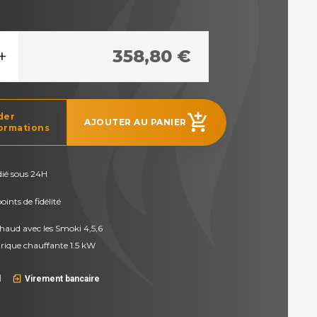
+
358,80 €
der
add_shopping_cart
AJOUTER AU PANIER
ormations
dié sous 24H
ints de fidélité
haud avec les Smoki 4,5,6
trique chauffante 1.5 kW
l
Virement bancaire