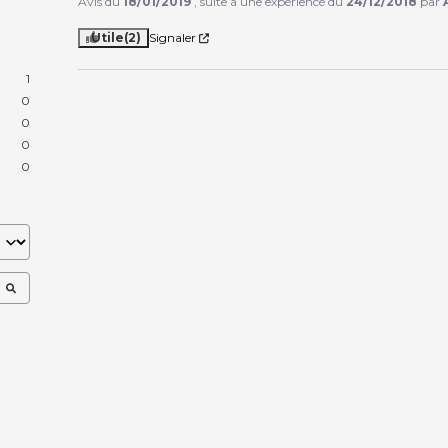
Avis du
18/01/2019
, suite à une expérience du
24/12/2018
par
Utile
(2)
Signaler
1
0
0
0
0