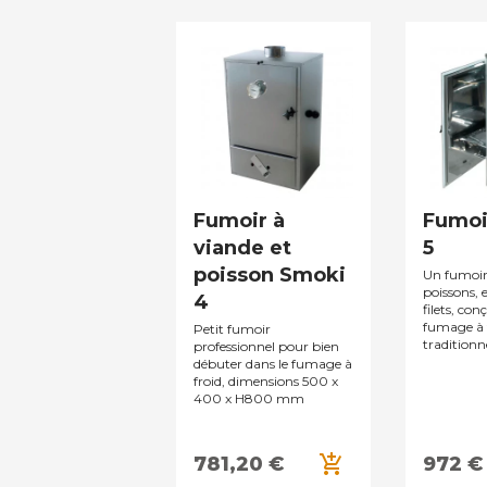
Fumoir à
Fumoi
viande et
5
poisson Smoki
Un fumoir
poissons, 
4
filets, con
fumage à 
Petit fumoir
traditionnel
professionnel pour bien
débuter dans le fumage à
froid, dimensions 500 x
400 x H800 mm
add_shopping_cart
781,20 €
972 €