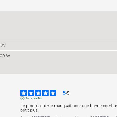
20V
500 W
5
/
5
Avis vérifié
Le produit qui me manquait pour une bonne combustio
petit plus.