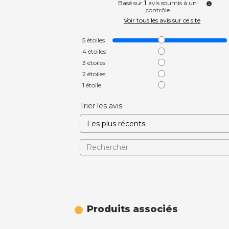
Basé sur
1
avis soumis à un
contrôle
Voir tous les avis sur ce site
5
étoiles
4
étoiles
3
étoiles
2
étoiles
1
étoile
Trier les avis
Produits associés