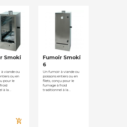
r Smoki
Fumoir Smoki
6
 à viande ou
Un fumoir à viande ou
entiers ou en
poissons entiers ou en
çu pour le
filets, conçu pour le
froid
fumage à froid
 à la...
traditionnel à la...
add_shopping_cart