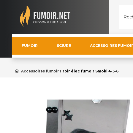
Rech
FUMOIR
SCIURE
ACCESSOIRES FUMOI
home
Accessoires fumoir
Tiroir élec fumoir Smoki 4-5-6