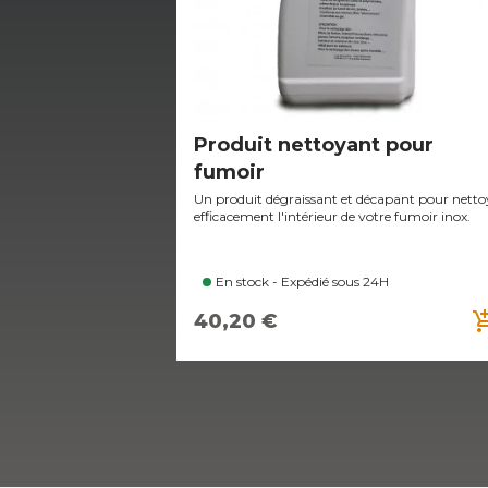
Produit nettoyant pour
fumoir
Un produit dégraissant et décapant pour netto
efficacement l'intérieur de votre fumoir inox.
En stock - Expédié sous 24H
add_shoppi
40,20 €