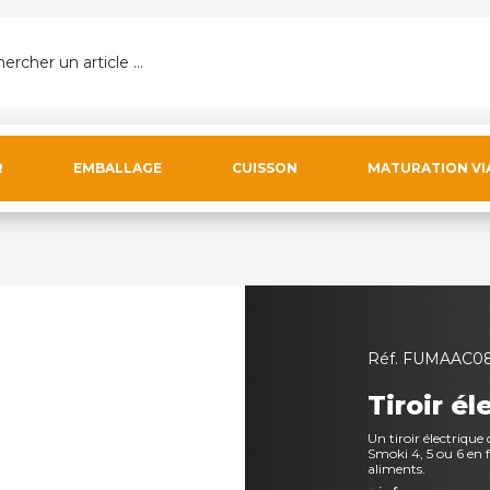
ercher un article ...
R
EMBALLAGE
CUISSON
MATURATION VI
Réf.
FUMAAC0
Tiroir é
Un tiroir électriqu
Smoki 4, 5 ou 6 en 
aliments.