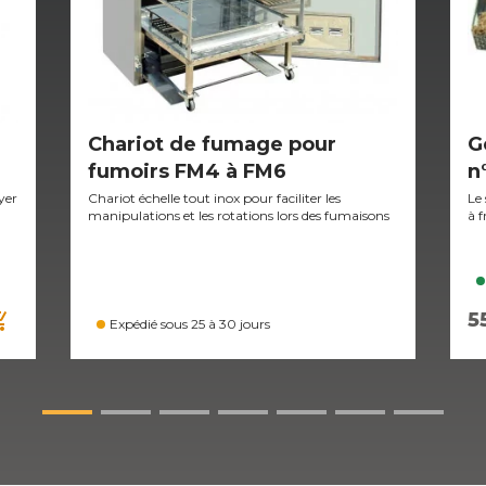
Chariot de fumage pour
G
fumoirs FM4 à FM6
n
yer
Chariot échelle tout inox pour faciliter les
Le
manipulations et les rotations lors des fumaisons
à f
ng_cart
5
Expédié sous 25 à 30 jours