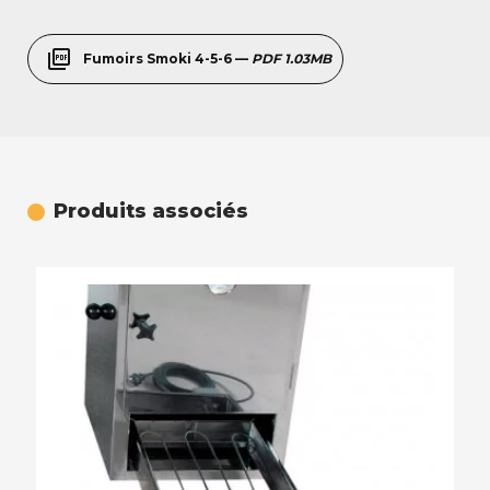
picture_as_pdf
Fumoirs Smoki 4-5-6 —
PDF 1.03MB
Produits associés