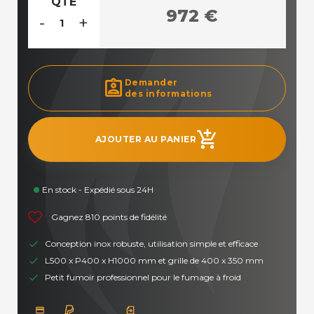
QTÉ
972 €
-
+
assignment_ind
Demander
des informations
add_shopping_cart
AJOUTER AU PANIER
En stock - Expédié sous 24H
Gagnez 810 points de fidélité
Conception inox robuste, utilisation simple et efficace
L500 x P400 x H1000 mm et grille de 400 x 350 mm
Petit fumoir professionnel pour le fumage à froid