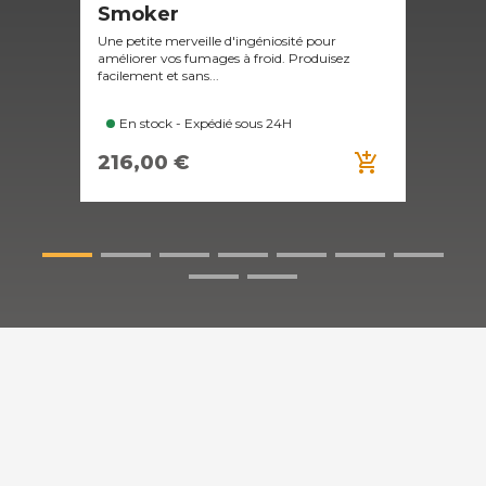
Smoker
Un f
file
Une petite merveille d'ingéniosité pour
tradi
améliorer vos fumages à froid. Produisez
facilement et sans...
En stock - Expédié sous 24H
add_shopping_cart
216,00 €
E