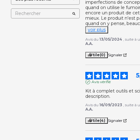
imperfections de concept
quand on utilise le fumoir 
encore un produit de cet
mieux. Le produit n'est p
quand on y pense, beauc
voir plus
Avis du
13/05/2024
, suite à
A.A.
Utile
(0)
Signaler
5
Avis vérifié
Kit à complet outils et s
description.
Avis du
16/09/2023
, suite à
A.A.
Utile
(4)
Signaler