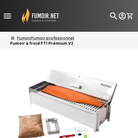

search
home
Fumoir
Fumoir professionnel
Fumoir à froid FT1 Prémium V2