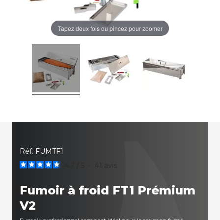
Tapez deux fois ou pincez pour zoomer
Réf.
FUMTF1
4.7
/
5
-
41
avis
Fumoir à froid FT1 Prémium
V2