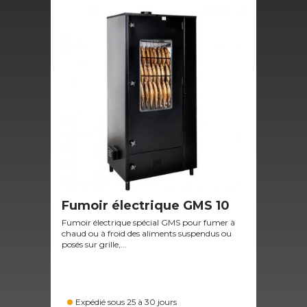
Fumoir électrique GMS 10
Fu
Fumoir électrique spécial GMS pour fumer à
Très
chaud ou à froid des aliments suspendus ou
chau
posés sur grille,...
char
Expédié sous 25 à 30 jours
D