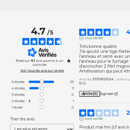
4.7
/
5
Avis vérifié
Très bonne qualité. 

J'ai ajouté une tige fileté
l'anneau et serré avec u
Basé sur
41
avis soumis à un
l'anneau pour le fumage v
contrôle
d'accrocher 2 filet mignon
Voir tous les avis sur ce site
Amélioration qui peut-êt
Avis du
21/09/2024
, suite à
5
étoiles
29
D.C.
4
étoiles
11
Utile
(0)
Signaler
3
étoiles
0
2
étoiles
1
1
étoile
0
Trier les avis
Avis vérifié
Produit mal fini (cf avis à