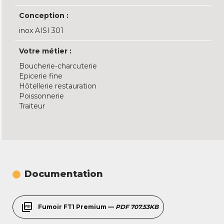
Conception :
inox AISI 301
Votre métier :
Boucherie-charcuterie
Epicerie fine
Hôtellerie restauration
Poissonnerie
Traiteur
Documentation
picture_as_pdf
Fumoir FT1 Premium —
PDF 707.53KB