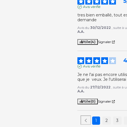
5
Avis vérifié
tres bien emballé, tout e
demande
Avis du
30/12/2022
, suite à
A.A.
Utile
(4)
Signaler
Avis vérifié
Je ne l'ai pas encore utili
que je  veux. Je l'utilise
Avis du
27/12/2022
, suite à
A.A.
Utile
(0)
Signaler
1
2
3