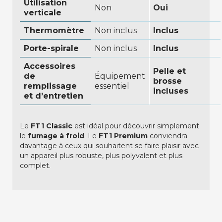
Utilisation
Non
Oui
verticale
Thermomètre
Non inclus
Inclus
Porte-spirale
Non inclus
Inclus
Accessoires
Pelle et
de
Équipement
brosse
remplissage
essentiel
incluses
et d’entretien
Le
FT1 Classic
est idéal pour découvrir simplement
le
fumage à froid
. Le
FT1 Premium
conviendra
davantage à ceux qui souhaitent se faire plaisir avec
un appareil plus robuste, plus polyvalent et plus
complet.