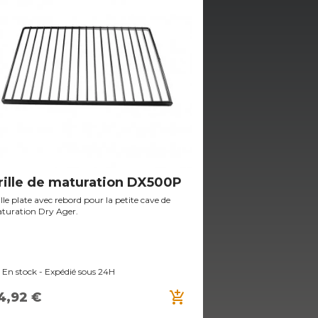
rille de maturation DX500P
Grille de ma
lle plate avec rebord pour la petite cave de
Grille standard pou
turation Dry Ager.
Taurillon, charge m
En stock - Expédié sous 24H
En cours de réa
add_shopping_cart
4,92 €
62,40 €