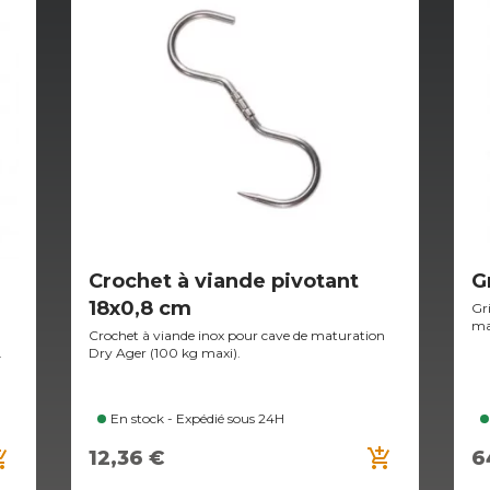
Crochet à viande pivotant
G
18x0,8 cm
Gri
ma
Crochet à viande inox pour cave de maturation
.
Dry Ager (100 kg maxi).
En stock - Expédié sous 24H
ng_cart
add_shopping_cart
12,36 €
6