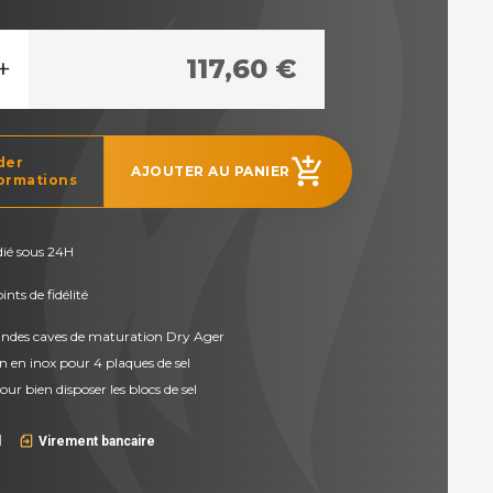
+
117,60 €
der
add_shopping_cart
AJOUTER AU PANIER
ormations
dié sous 24H
nts de fidélité
ndes caves de maturation Dry Ager
n en inox pour 4 plaques de sel
ur bien disposer les blocs de sel
l
Virement bancaire