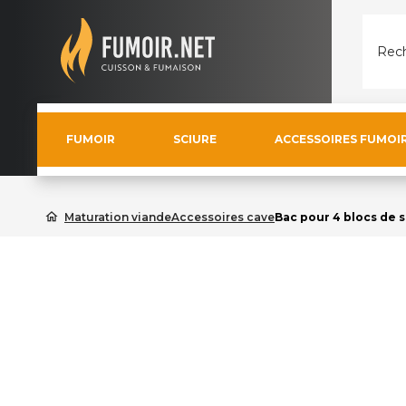
Rech
FUMOIR
SCIURE
ACCESSOIRES FUMOI
home
Maturation viande
Accessoires cave
Bac pour 4 blocs de 