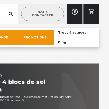
NOUS
search
CONTACTER
Trucs & astuces
ANDE
PROMOTIONS
Blog
0
 4 blocs de sel
a
ques de sel rose. Pour caves de maturation Dry Ager
X1000 Premium S