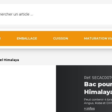
ercher un article ...
R
EMBALLAGE
CUISSON
MATURATION VI
sel Himalaya
Réf.
SECAC007
Bac pour
Himalay
Peut contenir 4 bri
Angus, Kobe et D
+ infos