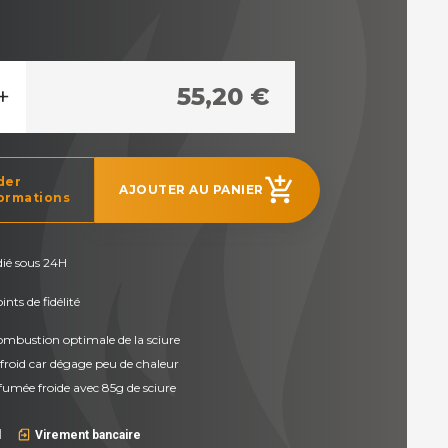
+
55,20 €
der
add_shopping_cart
AJOUTER AU PANIER
ormations
dié sous 24H
nts de fidélité
ombustion optimale de la sciure
froid car dégage peu de chaleur
fumée froide avec 85g de sciure
l
Virement bancaire