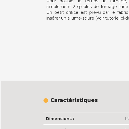
Pour doubler le temps de fumage, 
simplement 2 spirales de fumage l'une s
Un petit orifice est prévu par le fabri
insérer un allume-sciure (voir tutoriel ci-d
Caractéristiques
Dimensions :
L