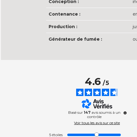
Conception :
i
Contenance :
e
Production :
j
Générateur de fumée :
o
4.6
/
5
Basé sur
147
avis soumis à un
contrôle
Voir tous les avis sur ce site
5
étoiles