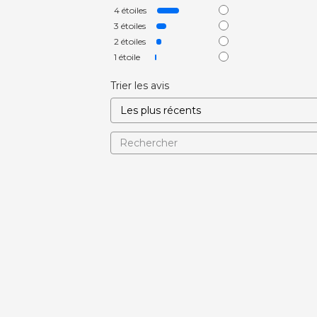
4
étoiles
3
étoiles
2
étoiles
1
étoile
Trier les avis