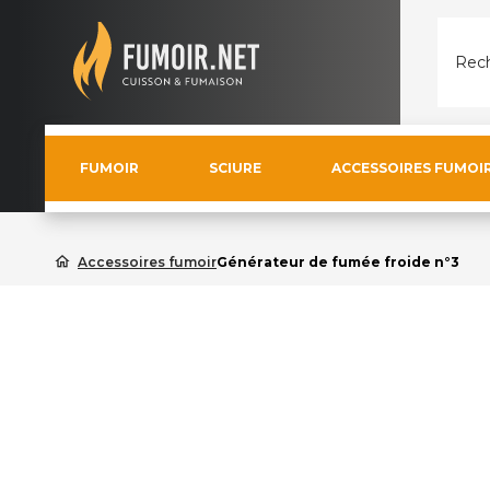
Rech
FUMOIR
SCIURE
ACCESSOIRES FUMOI
home
Accessoires fumoir
Générateur de fumée froide n°3