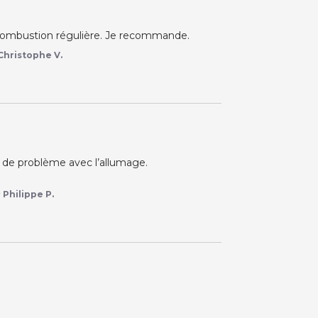
combustion régulière. Je recommande.
Christophe V.
 de problème avec l’allumage.

r
Philippe P.