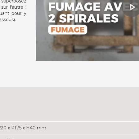
superposez
ur l'autre !
quant pour y
essous).
220 x P175 x H40 mm