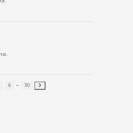
P.F.
r
Y.D.
6
30