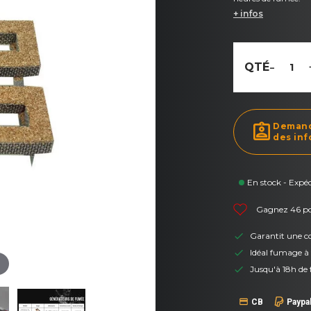
+ infos
-
QTÉ
assignment_ind
Deman
des inf
En stock - Expé
Gagnez 46 poi
Garantit une c
Idéal fumage à 
Jusqu'à 18h de 
CB
Paypa