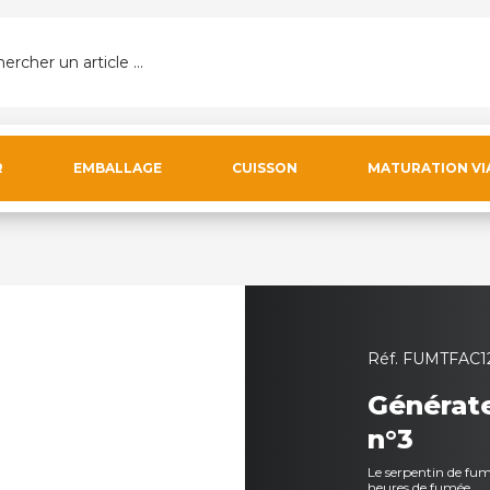
ercher un article ...
R
EMBALLAGE
CUISSON
MATURATION VI
Réf.
FUMTFAC1
Générate
n°3
Le serpentin de fum
heures de fumée.