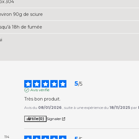
nox 304
nviron 90g de sciure
usqu'à 18h de fumée
ui
5
/
5
Avis vérifié
Très bon produit.
Avis du
08/01/2026
, suite à une expérience du
18/11/2025
par
Utile
(0)
Signaler
114