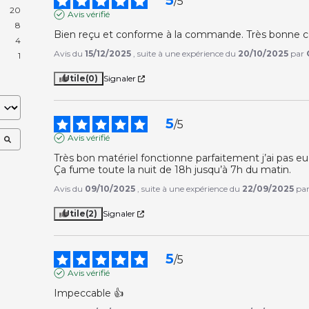
5
/
5
20
Avis vérifié
8
Bien reçu et conforme à la commande. Très bonne 
4
Avis du
15/12/2025
, suite à une expérience du
20/10/2025
par
1
Utile
(0)
Signaler
5
/
5
Avis vérifié
Très bon matériel fonctionne parfaitement j’ai pas eu
Ça fume toute la nuit de 18h jusqu’à 7h du matin.
Avis du
09/10/2025
, suite à une expérience du
22/09/2025
pa
Utile
(2)
Signaler
5
/
5
Avis vérifié
Impeccable 👍