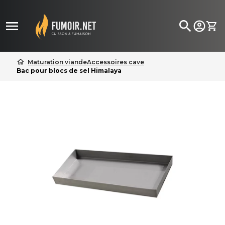

search
home
Maturation viande
Accessoires cave
Bac pour blocs de sel Himalaya