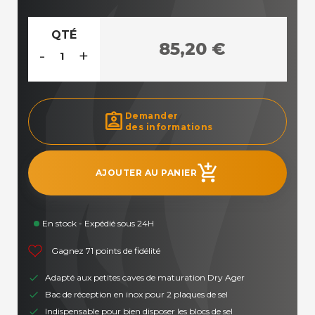
QTÉ
85,20 €
-
+
assignment_ind
Demander
des informations
add_shopping_cart
AJOUTER AU PANIER
En stock - Expédié sous 24H
Gagnez 71 points de fidélité
Adapté aux petites caves de maturation Dry Ager
Bac de réception en inox pour 2 plaques de sel
Indispensable pour bien disposer les blocs de sel