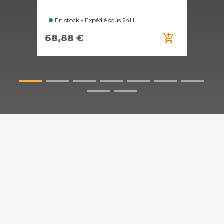
En stock - Expédié sous 24H
E
add_shopping_cart
68,88 €
37