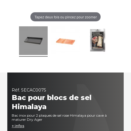
Tapez deux fois ou pincez pour zoomer
Réf.
SECAC0075
Bac pour blocs de sel
Himalaya
Bac inox pour 2 plaques de sel rose Himalaya pour cave à
maturer Dry Ager
+ infos