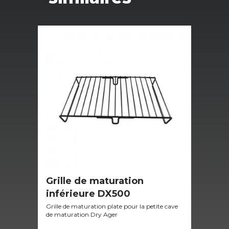
Grille de maturation
Fi
inférieure DX500
Ag
Grille de maturation plate pour la petite cave
Filt
de maturation Dry Ager
cave