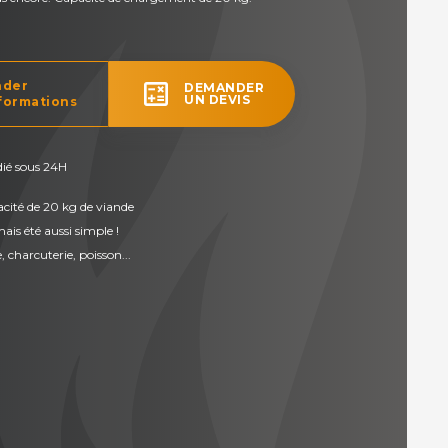
der
calculate
DEMANDER
UN DEVIS
formations
dié sous 24H
acité de 20 kg de viande
ais été aussi simple !
 charcuterie, poisson...