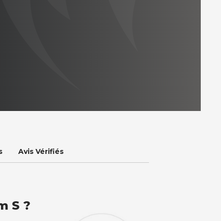
s
Avis Vérifiés
m S ?