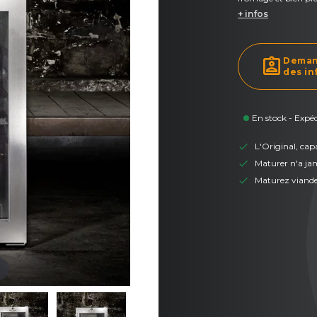
+ infos
assignment_ind
Deman
des in
En stock - Expé
L'Original, cap
Maturer n'a jam
Maturez viande,