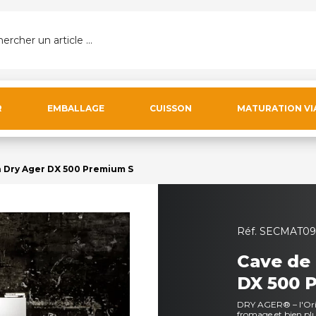
ercher un article ...
R
EMBALLAGE
CUISSON
MATURATION VI
 Dry Ager DX 500 Premium S
Réf.
SECMAT09
Cave de 
DX 500 
DRY AGER® – l'Orig
fromage et bien pl