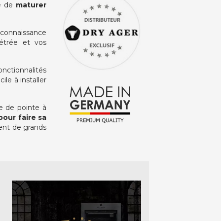
e de
maturer
connaissance
métrée et vos
nctionnalités
ile à installer
ie de pointe à
our faire sa
ent de grands