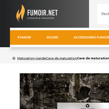
Rech
FUMOIR
SCIURE
ACCESSOIRES FUMOI
home
Maturation viande
Cave de maturation
Cave de maturation