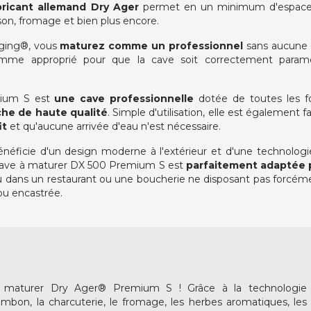
bricant allemand Dry Ager
permet en un minimum d'espac
sson, fromage et bien plus encore.
Aging®, vous
maturez comme un professionnel
sans aucune 
ogramme approprié pour que la cave soit correctement para
mium S est
une cave professionnelle
dotée de toutes les fo
che de haute qualité
. Simple d'utilisation, elle est également fac
it
et qu'aucune arrivée d'eau n'est nécessaire.
bénéficie d'un design moderne à l'extérieur et d'une technolog
a cave à maturer DX 500 Premium S est
parfaitement adaptée p
 dans un restaurant ou une boucherie ne disposant pas forcém
ou encastrée.
 maturer Dry Ager® Premium S ! Grâce à la technologie
ambon, la charcuterie, le fromage, les herbes aromatiques, les